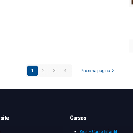
1
2
3
4
Próxima página
site
Cursos
e
Kids – Curso Infantil