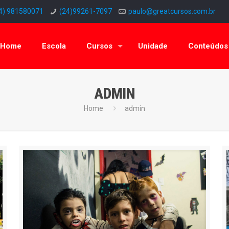
4) 981580071
(24)99261-7097
paulo@greatcursos.com.br
Home
Escola
Cursos
Unidade
Conteúdos
ADMIN
Home
admin